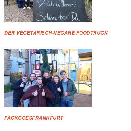
DER VEGETARISCH-VEGANE FOODTRUCK
FACKGOESFRANKFURT