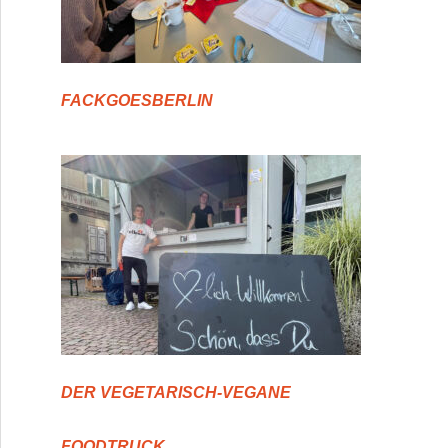
FACKGOESBERLIN
DER VEGETARISCH-VEGANE
FOODTRUCK