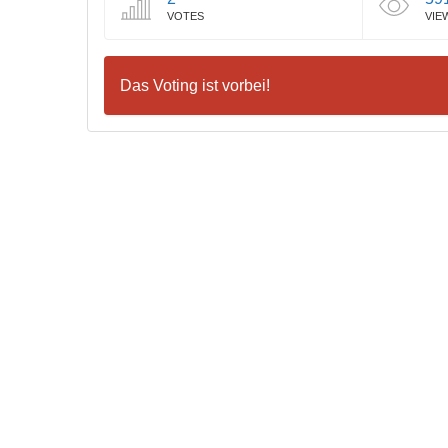
VOTES
VIE
Das Voting ist vorbei!