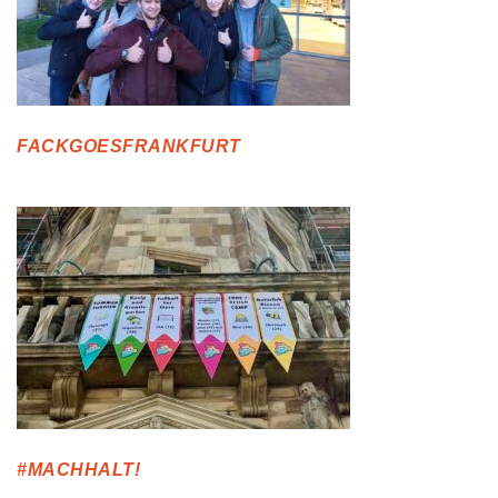
FACKGOESFRANKFURT
#MACHHALT!