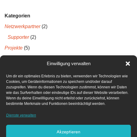
Kategorien
Netzwerkpartner
(2)
Supporter
(2)
Projekte
(5)
Projektberichte
(5)
Einwilligung verwalten
Um dir ein optimales Erlebnis zu bieten, verwenden wir Technologien wie
Neueste Kommentare
Cookies, um Geräteinformationen zu speichern und/oder darauf
zuzugreifen. Wenn du diesen Technologien zustimmst, können wir Daten
wie das Surfverhalten oder eindeutige IDs auf dieser Website verarbeiten.
Archiv
Wenn du deine Einwillligung nicht erteilst oder zurückziehst, können
bestimmte Merkmale und Funktionen beeinträchtigt werden.
April 2022
Dienste verwalten
Dezember 2021
Akzeptieren