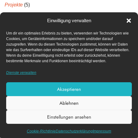
Projekte
(5)
Projektberichte
(5)
Einwilligung verwalten
Um dir ein optimales Erlebnis zu bieten, verwenden wir Technologien wie
Neueste Kommentare
Cookies, um Geräteinformationen zu speichern und/oder darauf
zuzugreifen. Wenn du diesen Technologien zustimmst, können wir Daten
wie das Surfverhalten oder eindeutige IDs auf dieser Website verarbeiten.
Archiv
Wenn du deine Einwillligung nicht erteilst oder zurückziehst, können
bestimmte Merkmale und Funktionen beeinträchtigt werden.
April 2022
Dienste verwalten
Dezember 2021
Akzeptieren
Ablehnen
Impressum
Datenschutz­erklärung
Einstellungen ansehen
Cookie-Richtlinie (EU)
Diese Webseite nutzt funktionale Cookies.
X
Akzeptieren
Datenschutzerklärung
Cookie-Richtlinie
Datenschutz­erklärung
Impressum
| Design von
© FACK e.V.
Nico Schmidt