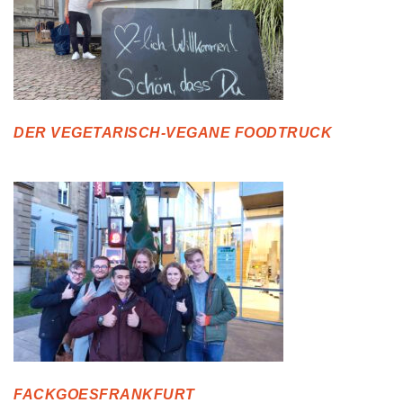
DER VEGETARISCH-VEGANE FOODTRUCK
FACKGOESFRANKFURT