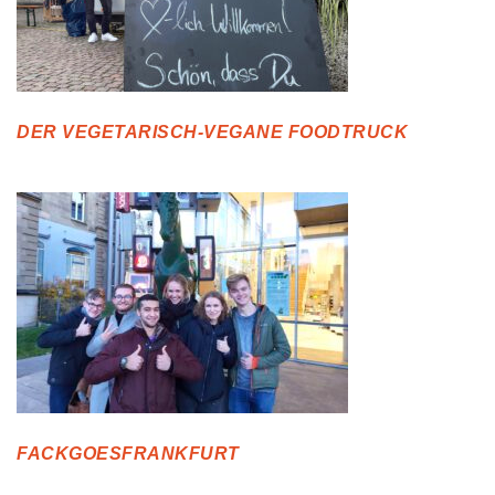
DER VEGETARISCH-VEGANE FOODTRUCK
FACKGOESFRANKFURT