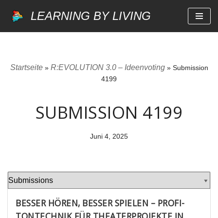
LEARNING BY LIVING
Zum
Inhalt
springen
Startseite
R:EVOLUTION 3.0 – Ideenvoting
»
»
Submission
4199
SUBMISSION 4199
Juni 4, 2025
BESSER HÖREN, BESSER SPIELEN – PROFI-
TONTECHNIK FÜR THEATERPROJEKTE IN