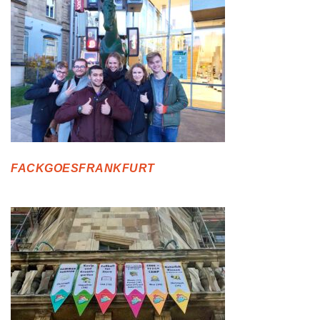
FACKGOESFRANKFURT