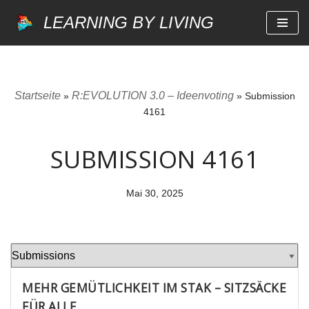
LEARNING BY LIVING
Zum
Inhalt
springen
Startseite
R:EVOLUTION 3.0 – Ideenvoting
»
»
Submission
4161
SUBMISSION 4161
Mai 30, 2025
MEHR GEMÜTLICHKEIT IM STAK – SITZSÄCKE
FÜR ALLE