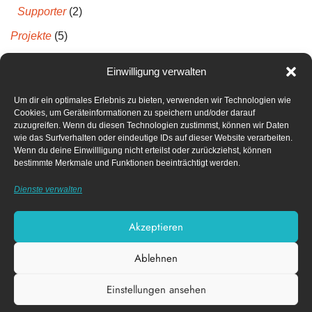
Supporter
(2)
Projekte
(5)
Projektberichte
(5)
Einwilligung verwalten
Um dir ein optimales Erlebnis zu bieten, verwenden wir Technologien wie
Neueste Kommentare
Cookies, um Geräteinformationen zu speichern und/oder darauf
zuzugreifen. Wenn du diesen Technologien zustimmst, können wir Daten
wie das Surfverhalten oder eindeutige IDs auf dieser Website verarbeiten.
Archiv
Wenn du deine Einwillligung nicht erteilst oder zurückziehst, können
bestimmte Merkmale und Funktionen beeinträchtigt werden.
April 2022
Dienste verwalten
Dezember 2021
Akzeptieren
Ablehnen
Impressum
Datenschutz­erklärung
Einstellungen ansehen
Cookie-Richtlinie (EU)
Diese Webseite nutzt funktionale Cookies.
X