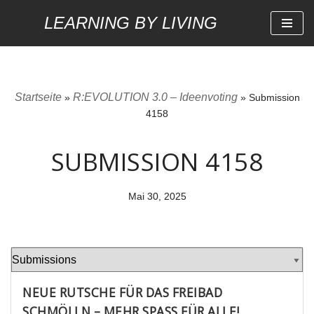
LEARNING BY LIVING
Zum
Inhalt
springen
Startseite
R:EVOLUTION 3.0 – Ideenvoting
»
»
Submission
4158
SUBMISSION 4158
Mai 30, 2025
NEUE RUTSCHE FÜR DAS FREIBAD
SCHMÖLLN – MEHR SPASS FÜR ALLE!