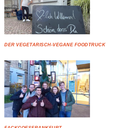
DER VEGETARISCH-VEGANE FOODTRUCK
FACKGOESFRANKFURT