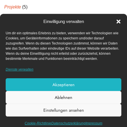
Projekte
(5)
Projektberichte
(5)
Einwilligung verwalten
Um dir ein optimales Erlebnis zu bieten, verwenden wir Technologien wie
Neueste Kommentare
Cookies, um Geräteinformationen zu speichern und/oder darauf
zuzugreifen. Wenn du diesen Technologien zustimmst, können wir Daten
wie das Surfverhalten oder eindeutige IDs auf dieser Website verarbeiten.
Archiv
Wenn du deine Einwillligung nicht erteilst oder zurückziehst, können
bestimmte Merkmale und Funktionen beeinträchtigt werden.
April 2022
Dienste verwalten
Dezember 2021
Akzeptieren
Ablehnen
Impressum
Datenschutz­erklärung
Einstellungen ansehen
Cookie-Richtlinie (EU)
Diese Webseite nutzt funktionale Cookies.
X
Akzeptieren
Datenschutzerklärung
Cookie-Richtlinie
Datenschutz­erklärung
Impressum
| Design von
© FACK e.V.
Nico Schmidt