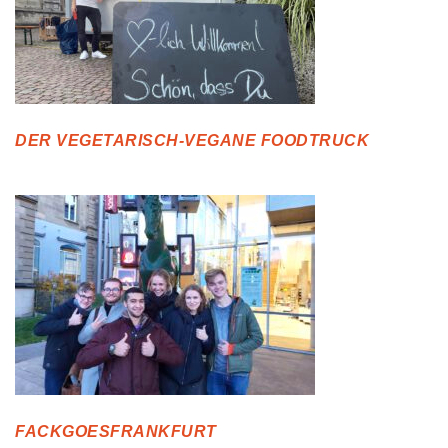
DER VEGETARISCH-VEGANE FOODTRUCK
FACKGOESFRANKFURT