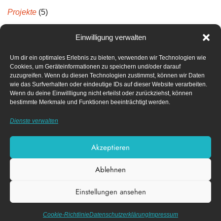
Projekte
(5)
Projektberichte
(5)
Einwilligung verwalten
Um dir ein optimales Erlebnis zu bieten, verwenden wir Technologien wie
Neueste Kommentare
Cookies, um Geräteinformationen zu speichern und/oder darauf
zuzugreifen. Wenn du diesen Technologien zustimmst, können wir Daten
wie das Surfverhalten oder eindeutige IDs auf dieser Website verarbeiten.
Archiv
Wenn du deine Einwillligung nicht erteilst oder zurückziehst, können
bestimmte Merkmale und Funktionen beeinträchtigt werden.
April 2022
Dienste verwalten
Dezember 2021
Akzeptieren
Ablehnen
Impressum
Datenschutz­erklärung
Einstellungen ansehen
Cookie-Richtlinie (EU)
Diese Webseite nutzt funktionale Cookies.
X
Akzeptieren
Datenschutzerklärung
Cookie-Richtlinie
Datenschutz­erklärung
Impressum
| Design von
© FACK e.V.
Nico Schmidt