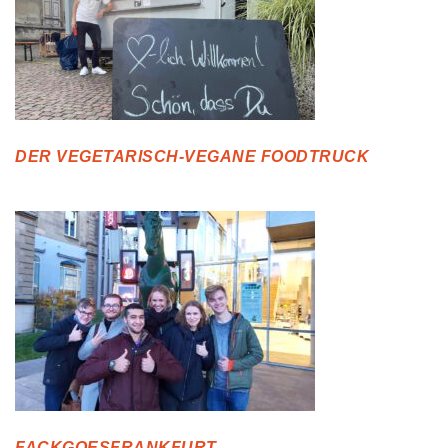
DER VEGETARISCH-VEGANE FOODTRUCK
FACKGOESFRANKFURT