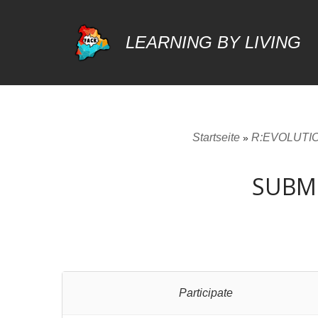
LEARNING BY LIVING
Zum
Inhalt
springen
Startseite
R:EVOLUTION
»
SUBMI
Participate