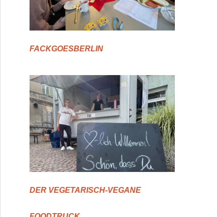
FACKGOESBERLIN
DER VEGETARISCH-VEGANE
FOODTRUCK