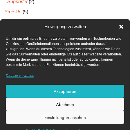
Supporter
(2)
Projekte
(5)
Projektberichte
(5)
Einwilligung verwalten
Um dir ein optimales Erlebnis zu bieten, verwenden wir Technologien wie
Neueste Kommentare
Cookies, um Geräteinformationen zu speichern und/oder darauf
zuzugreifen. Wenn du diesen Technologien zustimmst, können wir Daten
wie das Surfverhalten oder eindeutige IDs auf dieser Website verarbeiten.
Archiv
Wenn du deine Einwillligung nicht erteilst oder zurückziehst, können
bestimmte Merkmale und Funktionen beeinträchtigt werden.
April 2022
Dienste verwalten
Dezember 2021
Akzeptieren
Ablehnen
Impressum
Datenschutz­erklärung
Einstellungen ansehen
Cookie-Richtlinie (EU)
Diese Webseite nutzt funktionale Cookies.
X