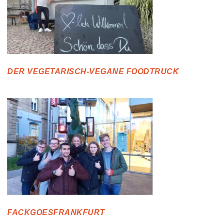
DER VEGETARISCH-VEGANE FOODTRUCK
FACKGOESFRANKFURT