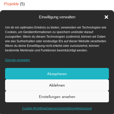
Projekte
(5)
Projektberichte
(5)
Einwilligung verwalten
Um dir ein optimales Erlebnis zu bieten, verwenden wir Technologien wie
Neueste Kommentare
Cookies, um Geräteinformationen zu speichern und/oder darauf
zuzugreifen. Wenn du diesen Technologien zustimmst, können wir Daten
wie das Surfverhalten oder eindeutige IDs auf dieser Website verarbeiten.
Archiv
Wenn du deine Einwillligung nicht erteilst oder zurückziehst, können
bestimmte Merkmale und Funktionen beeinträchtigt werden.
April 2022
Dienste verwalten
Dezember 2021
Akzeptieren
Ablehnen
Impressum
Datenschutz­erklärung
Einstellungen ansehen
Cookie-Richtlinie (EU)
Diese Webseite nutzt funktionale Cookies.
X
Akzeptieren
Datenschutzerklärung
Cookie-Richtlinie
Datenschutz­erklärung
Impressum
| Design von
© FACK e.V.
Nico Schmidt