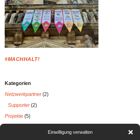
#MACHHALT!
Kategorien
Netzwerkpartner
(2)
Supporter
(2)
Projekte
(5)
Projektberichte
(5)
Einwilligung verwalten