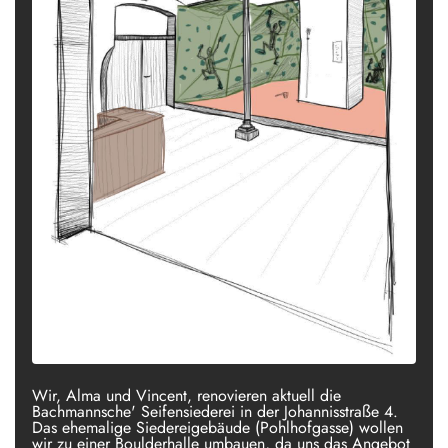
Wir, Alma und Vincent, renovieren aktuell die
Bachmannsche' Seifensiederei in der Johannisstraße 4.
Das ehemalige Siedereigebäude (Pohlhofgasse) wollen
wir zu einer Boulderhalle umbauen, da uns das Angebot