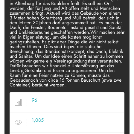
in Altenburg für das Bouldern fehlt. Es soll ein Ort
werden, der für Jung und Alt offen steht und Menschen
zusammen bringt. Aktuell wird das Gebäude von einem
3 Meter hohen Schuttberg und Müll befreit, der sich in
den letzten 30Jahren dort angesammelt hat. Es muss das
Dach, die Fenster, Bödenetc. instand gesetzt und Sanitär
und Umkleideräume geschaffen werden.Wir machen sehr
viel in Eigenleistung, um die Kosten möglichst
geringzuhalten. Es gibt aber Dinge die wir nicht selbst
machen können. Dies sind bspw. die statische
Berechnung, das Brandschutzkonzept, das Dach, Elektrik
und Sanitär. Um der Idee einen Schritt näher zu kommen
würden wir gerne ein Vereinsgründungsfest veranstalten.
Dafür brauchen wir finanzielle Unterstützung um das
LineUp,Getränke und Essen zu organisieren. Um den
Raum für eine Feier nutzen zu können, müsste das
Gebäudenoch von circa 16 Tonnen Bauschutt (etwa zwei
Container) beräumt werden.
96
VOTES
1,085
VIEWS