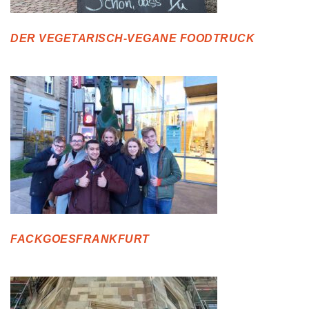
DER VEGETARISCH-VEGANE FOODTRUCK
FACKGOESFRANKFURT