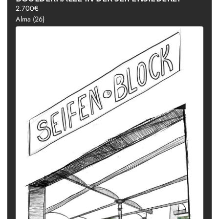
2.700€
Alma (26)