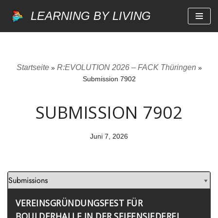
LEARNING BY LIVING
Zum
Inhalt
springen
Startseite
R:EVOLUTION 2026 – FACK Thüringen
»
»
Submission 7902
SUBMISSION 7902
Juni 7, 2026
VEREINSGRÜNDUNGSFEST FÜR
BOULDERHALLE IN DER SEIFENSIEDEREI