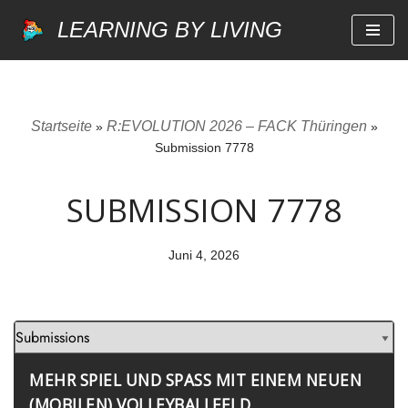
LEARNING BY LIVING
Zum
Inhalt
springen
Startseite
R:EVOLUTION 2026 – FACK Thüringen
»
»
Submission 7778
SUBMISSION 7778
Juni 4, 2026
MEHR SPIEL UND SPASS MIT EINEM NEUEN (
MOBILEN) VOLLEYBALLFELD