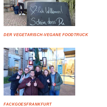
DER VEGETARISCH-VEGANE FOODTRUCK
FACKGOESFRANKFURT