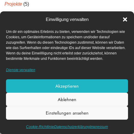
Projekte
(5)
Projektberichte
(5)
Einwilligung verwalten
Um dir ein optimales Erlebnis zu bieten, verwenden wir Technologien wie
Neueste Kommentare
Cookies, um Geräteinformationen zu speichern und/oder darauf
zuzugreifen. Wenn du diesen Technologien zustimmst, können wir Daten
wie das Surfverhalten oder eindeutige IDs auf dieser Website verarbeiten.
Archiv
Wenn du deine Einwillligung nicht erteilst oder zurückziehst, können
bestimmte Merkmale und Funktionen beeinträchtigt werden.
April 2022
Dienste verwalten
Dezember 2021
Akzeptieren
Ablehnen
Impressum
Datenschutz­erklärung
Einstellungen ansehen
Cookie-Richtlinie (EU)
Diese Webseite nutzt funktionale Cookies.
X
Akzeptieren
Datenschutzerklärung
Cookie-Richtlinie
Datenschutz­erklärung
Impressum
| Design von
© FACK e.V.
Nico Schmidt