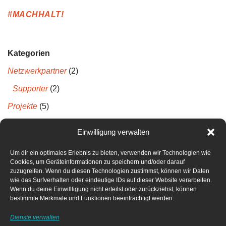
#MACHHALT!
Kategorien
Netzwerkpartner
(2)
Supporter
(2)
Projekte
(5)
Projektberichte
(5)
Einwilligung verwalten
Um dir ein optimales Erlebnis zu bieten, verwenden wir Technologien wie
Neueste Kommentare
Cookies, um Geräteinformationen zu speichern und/oder darauf
zuzugreifen. Wenn du diesen Technologien zustimmst, können wir Daten
wie das Surfverhalten oder eindeutige IDs auf dieser Website verarbeiten.
Archiv
Wenn du deine Einwillligung nicht erteilst oder zurückziehst, können
bestimmte Merkmale und Funktionen beeinträchtigt werden.
April 2022
Dienste verwalten
Dezember 2021