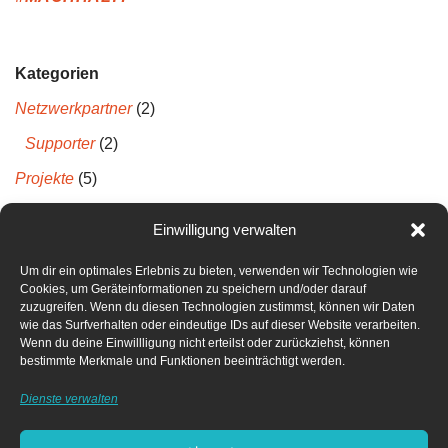
Kategorien
Netzwerkpartner
(2)
Supporter
(2)
Projekte
(5)
Projektberichte
(5)
Einwilligung verwalten
Um dir ein optimales Erlebnis zu bieten, verwenden wir Technologien wie
Neueste Kommentare
Cookies, um Geräteinformationen zu speichern und/oder darauf
zuzugreifen. Wenn du diesen Technologien zustimmst, können wir Daten
wie das Surfverhalten oder eindeutige IDs auf dieser Website verarbeiten.
Archiv
Wenn du deine Einwillligung nicht erteilst oder zurückziehst, können
bestimmte Merkmale und Funktionen beeinträchtigt werden.
April 2022
Dienste verwalten
Dezember 2021