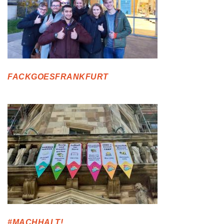
FACKGOESFRANKFURT
#MACHHALT!