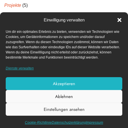
Projekte
(5)
Projektberichte
(5)
Einwilligung verwalten
Um dir ein optimales Erlebnis zu bieten, verwenden wir Technologien wie
Neueste Kommentare
Cookies, um Geräteinformationen zu speichern und/oder darauf
zuzugreifen. Wenn du diesen Technologien zustimmst, können wir Daten
wie das Surfverhalten oder eindeutige IDs auf dieser Website verarbeiten.
Archiv
Wenn du deine Einwillligung nicht erteilst oder zurückziehst, können
bestimmte Merkmale und Funktionen beeinträchtigt werden.
April 2022
Dienste verwalten
Dezember 2021
Akzeptieren
Ablehnen
Impressum
Datenschutz­erklärung
Einstellungen ansehen
Cookie-Richtlinie (EU)
Diese Webseite nutzt funktionale Cookies.
X
Akzeptieren
Datenschutzerklärung
Cookie-Richtlinie
Datenschutz­erklärung
Impressum
| Design von
© FACK e.V.
Nico Schmidt