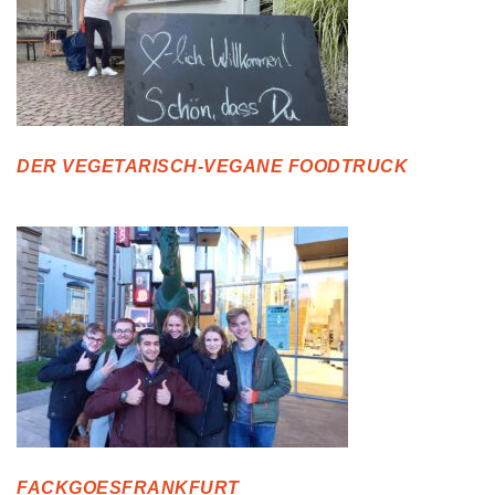
DER VEGETARISCH-VEGANE FOODTRUCK
FACKGOESFRANKFURT