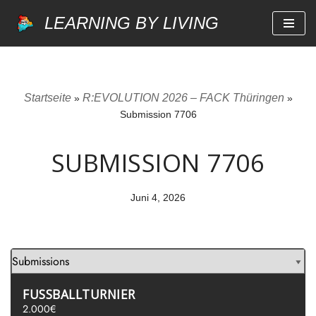
LEARNING BY LIVING
Zum
Inhalt
springen
Startseite
R:EVOLUTION 2026 – FACK Thüringen
»
»
Submission 7706
SUBMISSION 7706
Juni 4, 2026
FUSSBALLTURNIER
2.000€