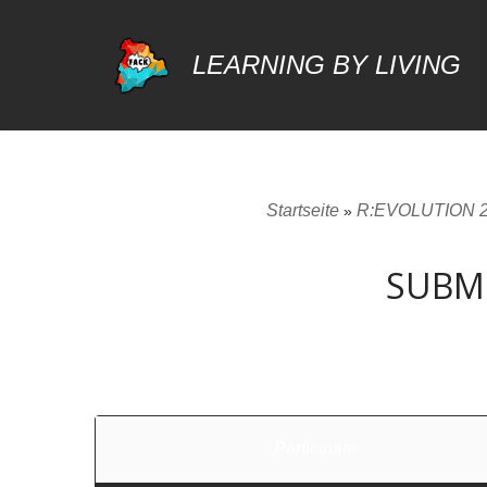
LEARNING BY LIVING
Zum
Inhalt
springen
Startseite
R:EVOLUTION 2
»
SUBMI
Participate