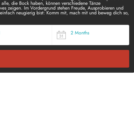
alle, die Bock haben, können verschiedene Tänze
ves zeigen. Im Vordergrund stehen Freude, Ausprobieren und
einfach neugierig bist: Komm mit, mach mit und beweg dich so,
1
2 Months
WS
SINCE POSTED