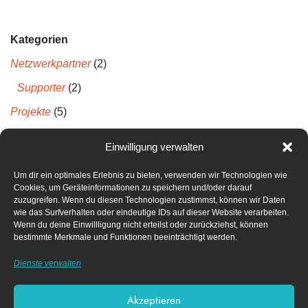
Kategorien
Netzwerkpartner
(2)
Supporter
(2)
Projekte
(5)
Projektberichte
(5)
Einwilligung verwalten
Um dir ein optimales Erlebnis zu bieten, verwenden wir Technologien wie
Neueste Kommentare
Cookies, um Geräteinformationen zu speichern und/oder darauf
zuzugreifen. Wenn du diesen Technologien zustimmst, können wir Daten
wie das Surfverhalten oder eindeutige IDs auf dieser Website verarbeiten.
Archiv
Wenn du deine Einwillligung nicht erteilst oder zurückziehst, können
bestimmte Merkmale und Funktionen beeinträchtigt werden.
April 2022
Dienste verwalten
Dezember 2021
Akzeptieren