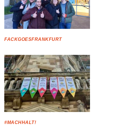
FACKGOESFRANKFURT
#MACHHALT!