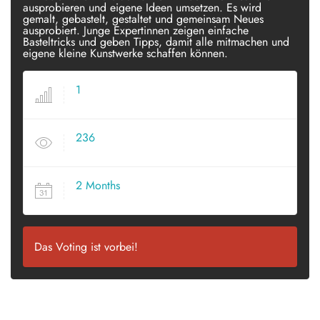
ausprobieren und eigene Ideen umsetzen. Es wird
gemalt, gebastelt, gestaltet und gemeinsam Neues
ausprobiert. Junge Expertinnen zeigen einfache
Basteltricks und geben Tipps, damit alle mitmachen und
eigene kleine Kunstwerke schaffen können.
1
VOTES
236
VIEWS
2 Months
SINCE POSTED
Das Voting ist vorbei!