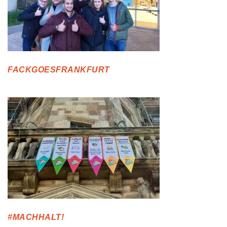
FACKGOESFRANKFURT
#MACHHALT!