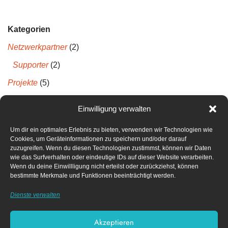
Kategorien
Netzwerkpartner
(2)
Supporter
(2)
Projekte
(5)
Projektberichte
(5)
Einwilligung verwalten
Um dir ein optimales Erlebnis zu bieten, verwenden wir Technologien wie
Neueste Kommentare
Cookies, um Geräteinformationen zu speichern und/oder darauf
zuzugreifen. Wenn du diesen Technologien zustimmst, können wir Daten
wie das Surfverhalten oder eindeutige IDs auf dieser Website verarbeiten.
Archiv
Wenn du deine Einwillligung nicht erteilst oder zurückziehst, können
bestimmte Merkmale und Funktionen beeinträchtigt werden.
April 2022
Dienste verwalten
Dezember 2021
Akzeptieren