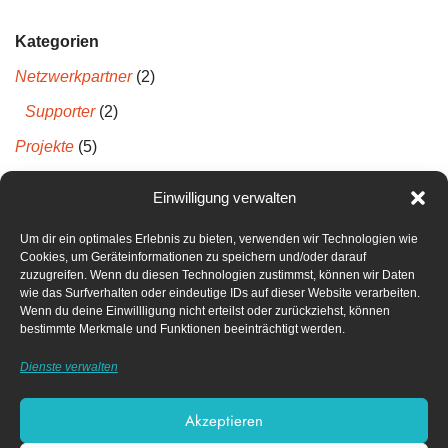
Kategorien
Netzwerkpartner
(2)
Supporter
(2)
Projekte
(5)
Projektberichte
(5)
Einwilligung verwalten
Um dir ein optimales Erlebnis zu bieten, verwenden wir Technologien wie
Neueste Kommentare
Cookies, um Geräteinformationen zu speichern und/oder darauf
zuzugreifen. Wenn du diesen Technologien zustimmst, können wir Daten
wie das Surfverhalten oder eindeutige IDs auf dieser Website verarbeiten.
Archiv
Wenn du deine Einwillligung nicht erteilst oder zurückziehst, können
bestimmte Merkmale und Funktionen beeinträchtigt werden.
April 2022
Dienste verwalten
Dezember 2021
Akzeptieren