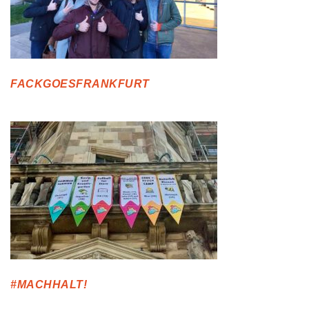
FACKGOESFRANKFURT
#MACHHALT!