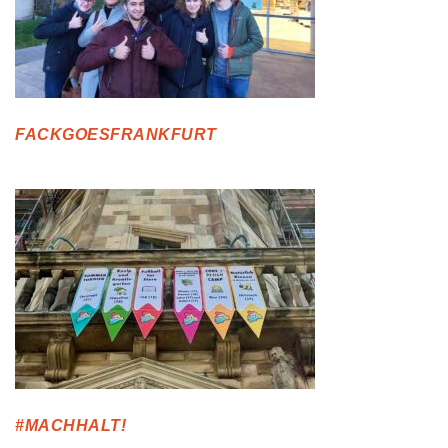
FACKGOESFRANKFURT
#MACHHALT!