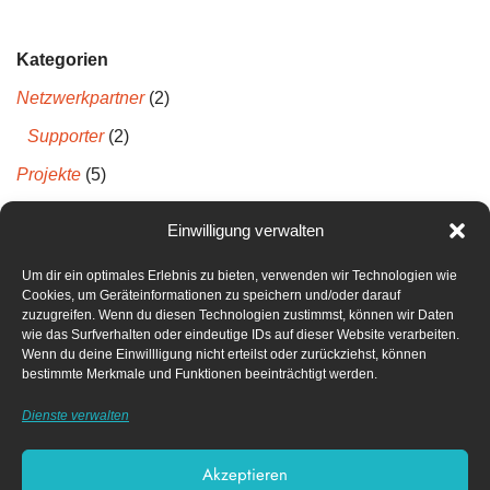
Kategorien
Netzwerkpartner
(2)
Supporter
(2)
Projekte
(5)
Projektberichte
(5)
Einwilligung verwalten
Um dir ein optimales Erlebnis zu bieten, verwenden wir Technologien wie
Neueste Kommentare
Cookies, um Geräteinformationen zu speichern und/oder darauf
zuzugreifen. Wenn du diesen Technologien zustimmst, können wir Daten
wie das Surfverhalten oder eindeutige IDs auf dieser Website verarbeiten.
Archiv
Wenn du deine Einwillligung nicht erteilst oder zurückziehst, können
bestimmte Merkmale und Funktionen beeinträchtigt werden.
April 2022
Dienste verwalten
Dezember 2021
Akzeptieren