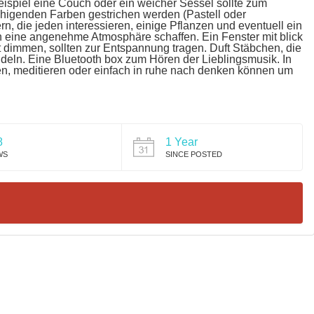
spiel eine Couch oder ein weicher Sessel sollte zum
higenden Farben gestrichen werden (Pastell oder
n, die jeden interessieren, einige Pflanzen und eventuell ein
n eine angenehme Atmosphäre schaffen. Ein Fenster mit blick
 dimmen, sollten zur Entspannung tragen. Duft Stäbchen, die
ln. Eine Bluetooth box zum Hören der Lieblingsmusik. In
n, meditieren oder einfach in ruhe nach denken können um
8
1 Year
WS
SINCE POSTED