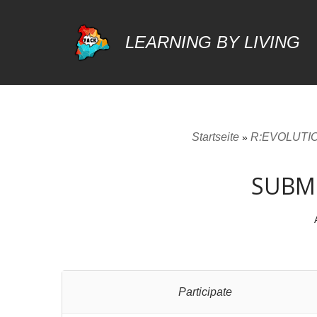
LEARNING BY LIVING
Zum
Inhalt
springen
Startseite
R:EVOLUTION
»
SUBMI
Participate