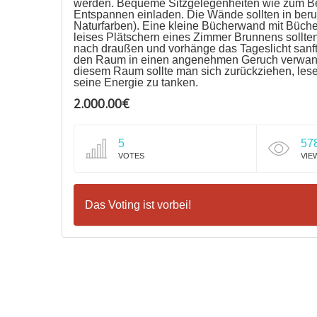
werden. Bequeme Sitzgelegenheiten wie zum Bei
Entspannen einladen. Die Wände sollten in beru
Naturfarben). Eine kleine Bücherwand mit Bücher
leises Plätschern eines Zimmer Brunnens sollte
nach draußen und vorhänge das Tageslicht sanft
den Raum in einen angenehmen Geruch verwande
diesem Raum sollte man sich zurückziehen, lese
seine Energie zu tanken.
2.000.00€
5
57
VOTES
VIE
Das Voting ist vorbei!