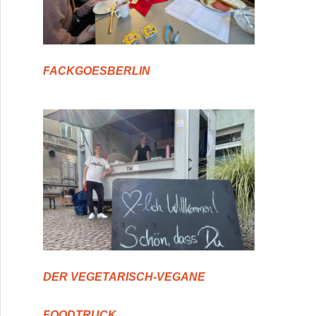
FACKGOESBERLIN
DER VEGETARISCH-VEGANE
FOODTRUCK