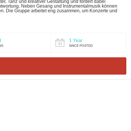
r, Tanz und kreativer Gestaltung und fördert dabei
antwortung. Neben Gesang und Instrumentalmusik können
en. Die Gruppe arbeitet eng zusammen, um Konzerte und
4
1 Year
WS
SINCE POSTED