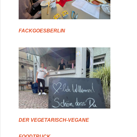
FACKGOESBERLIN
DER VEGETARISCH-VEGANE
FOODTRUCK