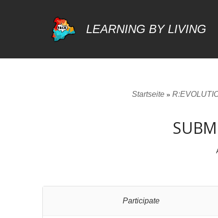
LEARNING BY LIVING
Zum
Inhalt
springen
Startseite
R:EVOLUTION
»
SUBMI
Participate