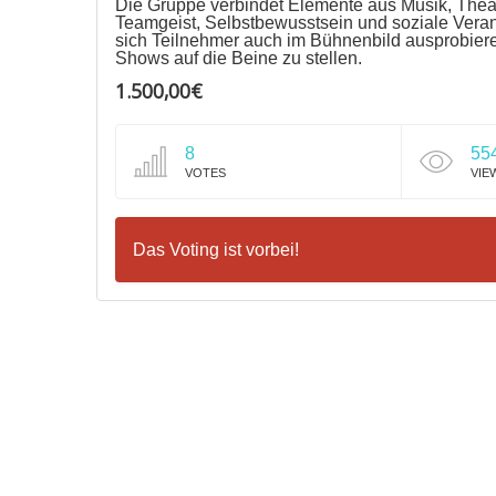
Die Gruppe verbindet Elemente aus Musik, Theate
Teamgeist, Selbstbewusstsein und soziale Ver
sich Teilnehmer auch im Bühnenbild ausprobier
Shows auf die Beine zu stellen.
1.500,00€
8
55
VOTES
VIE
Das Voting ist vorbei!