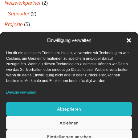
Netzwerkpartner
(2)
Supporter
(2)
Projekte
(5)
Projektberichte
(5)
Einwilligung verwalten
Um dir ein optimales Erlebnis zu bieten, verwenden wir Technologien wie
Neueste Kommentare
Cookies, um Geräteinformationen zu speichern und/oder darauf
zuzugreifen. Wenn du diesen Technologien zustimmst, können wir Daten
wie das Surfverhalten oder eindeutige IDs auf dieser Website verarbeiten.
Archiv
Wenn du deine Einwillligung nicht erteilst oder zurückziehst, können
bestimmte Merkmale und Funktionen beeinträchtigt werden.
April 2022
Dienste verwalten
Dezember 2021
Akzeptieren
Ablehnen
Impressum
Datenschutz­erklärung
Einstellungen ansehen