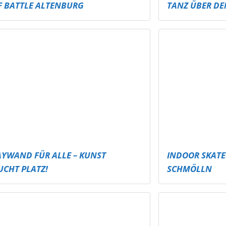
R SPRUNGBRETTER FÜRS FREIBAD –
BESSER HÖREN,
R, WEITER, MEHR SPASS!
PROFI-TONTEC
THEATERPROJE
OOR SKATERPARK SCHMÖLLN –
BEATBOX CHA