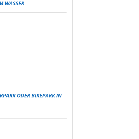
 BESSER SPIELEN –
HNIK FÜR
KTE IN ALTENBURG
MPIONSHIP IM