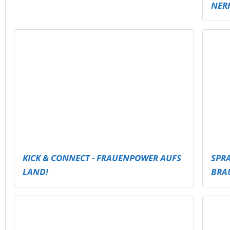
MEHR RUTSCHEN IM TATAMI – NOCH
MEH
MEHR ACTION!
HÖHE
FACK ON TOUR – FUSSBALLTRIP MIT M
ESSAGE
IND