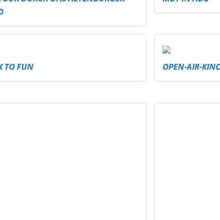
D
K TO FUN
OPEN-AIR-KIN
F BATTLE ALTENBURG
TANZ ÜBER DE
AYWAND FÜR ALLE – KUNST
INDOOR SKATE
UCHT PLATZ!
SCHMÖLLN