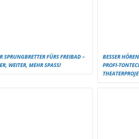
EN BEI JEDEM WETTER!
ALTENBURGER
TTURNIER & ÖFFENTLICHE
U16 JUGENDP
TSCHEIBE