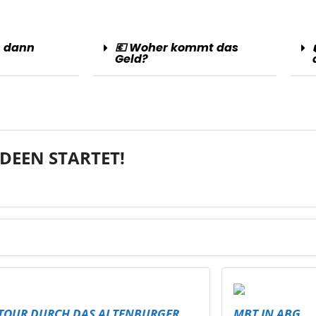
s dann
💶 Woher kommt das
Geld?
DEEN STARTET!
TOUR DURCH DAS ALTENBURGER
MBT IN ABG