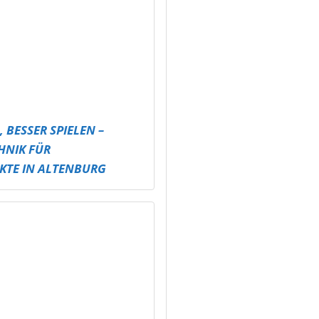
 LAND
ARTY