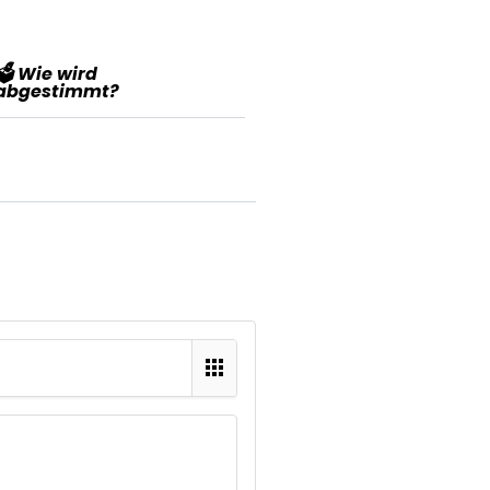
🗳️ Wie wird
abgestimmt?