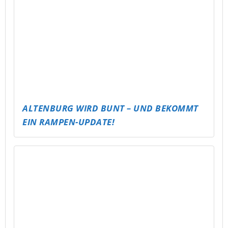
VOLLEYBALL CLASH – LET’S SERVE!