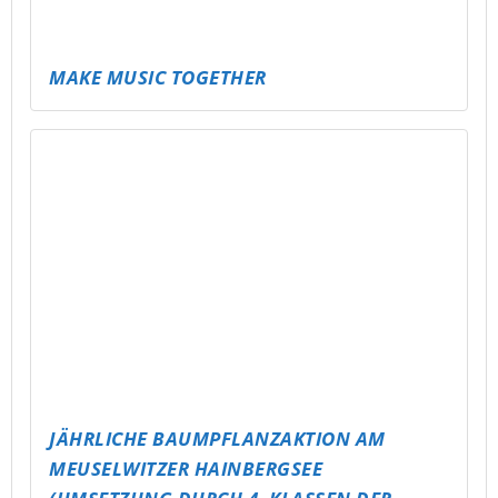
NEUE BÄNKE FÜR SCHMÖLLN!
PARTY TO GO – JUGENDWEIHE & 18.
GEBURTSTAGE FEIERN WIE NIE ZUVOR!