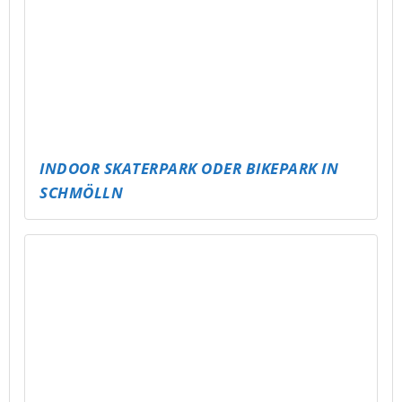
MEHR SPRUNGBRETTER FÜRS FREIBAD –
HÖHER, WEITER, MEHR SPASS!
BESSER HÖREN, BESSER SPIELEN – PROFI-
TONTECHNIK FÜR THEATERPROJEKTE IN
ALTENBURG
FACK ON TOUR – FUSSBALLTRIP MIT M
ESSAGE