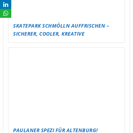
JÄHRLICHE BAUMPFLANZAKTION AM
MEUSELWITZER HAINBERGSEE
(UMSETZUNG DURCH 4. KLASSEN DER
GRUNDSCHULE MEUSELWITZ)
GLÜCKSBRUNNEN