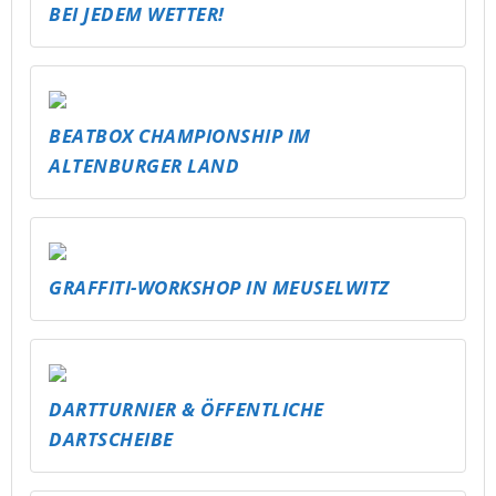
NEUE RUTSCHE FÜR DAS FREIBAD
SCHMÖLLN – MEHR SPASS FÜR ALLE!
SKATEPARK SCHMÖLLN AUFFRISCHEN –
SICHERER, COOLER, KREATIVE
PAULANER SPEZI FÜR ALTENBURG!
CARE CORNER