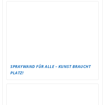
SPRAYWAND FÜR ALLE – KUNST BRAUCHT
PLATZ!
INDOOR SKATERPARK ODER BIKEPARK IN
SCHMÖLLN
MEHR RUTSCHEN IM TATAMI – NOCH MEHR
ACTION!