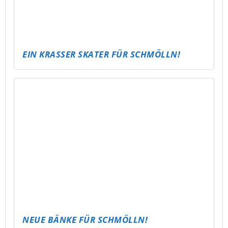
KICKT ES! – ABLI FUSSBALLTURNIER FÜR A
LLE
PUBG – ABLI MOBILE TOURNAMENT