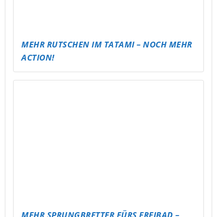
INDOOR SKATERPARK SCHMÖLLN – SKATEN
BEI JEDEM WETTER!
BEATBOX CHAMPIONSHIP IM
ALTENBURGER LAND
GRAFFITI-WORKSHOP IN MEUSELWITZ
DARTTURNIER & ÖFFENTLICHE
DARTSCHEIBE