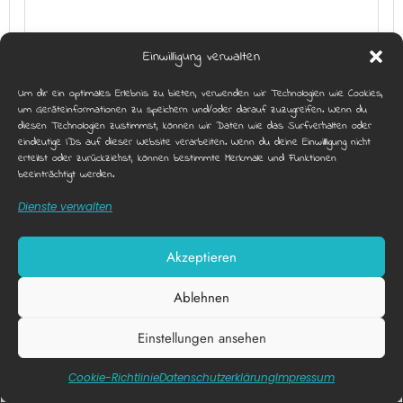
Einwilligung verwalten
FREE FIRE CLASH – MOBILE GAMING EVENT
Um dir ein optimales Erlebnis zu bieten, verwenden wir Technologien wie Cookies,
um Geräteinformationen zu speichern und/oder darauf zuzugreifen. Wenn du
diesen Technologien zustimmst, können wir Daten wie das Surfverhalten oder
eindeutige IDs auf dieser Website verarbeiten. Wenn du deine Einwillligung nicht
erteilst oder zurückziehst, können bestimmte Merkmale und Funktionen
beeinträchtigt werden.
Dienste verwalten
Akzeptieren
Ablehnen
Einstellungen ansehen
Diese Webseite nutzt funktionale Cookies.
X
FIFA EVENT
Akzeptieren
Datenschutzerklärung
Cookie-Richtlinie
Datenschutz­erklärung
Impressum