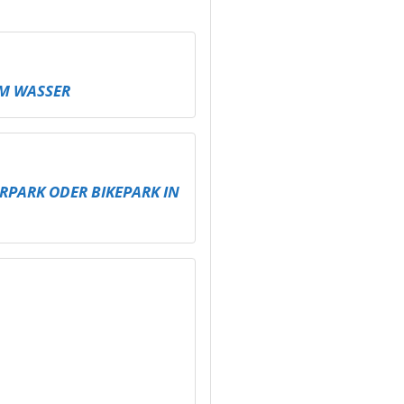
M WASSER
RPARK ODER BIKEPARK IN
 BESSER SPIELEN –
HNIK FÜR
KTE IN ALTENBURG