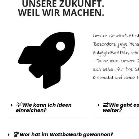
UNSERE ZUKUNFT.
WEIL WIR MACHEN.
Unsere Gesellschaft ste
Besonders junge Mens
entgegenzusetzen, sta
– Deine Idee. Unsere 
sich selbst, für ihre 
Kreativität und aktive M
💡 Wie kann ich Ideen
🔜 Wie geht e
einreichen?
weiter?
🏆 Wer hat im Wettbewerb gewonnen?