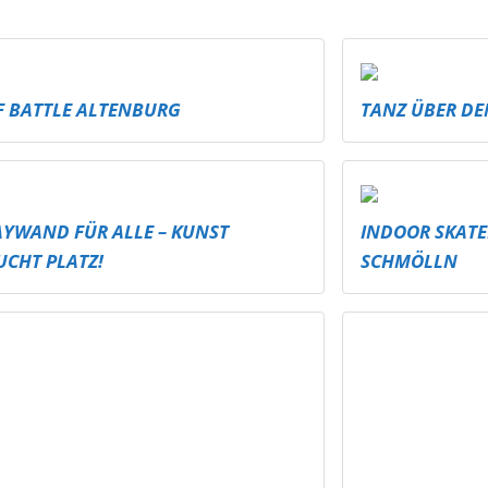
F BATTLE ALTENBURG
TANZ ÜBER DE
AYWAND FÜR ALLE – KUNST
INDOOR SKATE
UCHT PLATZ!
SCHMÖLLN
R SPRUNGBRETTER FÜRS FREIBAD –
BESSER HÖREN,
R, WEITER, MEHR SPASS!
PROFI-TONTEC
THEATERPROJE