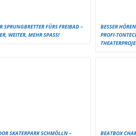
OOR SKATERPARK SCHMÖLLN –
BEATBOX CHA
EN BEI JEDEM WETTER!
ALTENBURGER
TTURNIER & ÖFFENTLICHE
U16 JUGENDP
TSCHEIBE
 GEMÜTLICHKEIT IM STAK –
SÄCKE FÜR ALLE