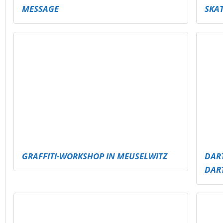
SKATEPARK SCHMÖLLN AUFFRISCHEN –
PAU
SICHERER, COOLER, KREATIVE