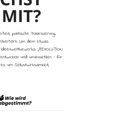
 MIT?
eit, politische Polarisierung.
t überhört. Um dem etwas
s Ideenwettbewerbs „R:EVOLUTION
 entwickeln und umzusetzen – für
t es um Selbstwirksamkeit,
🗳️ Wie wird
abgestimmt?