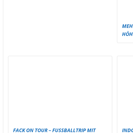
FACK ON TOUR – FUSSBALLTRIP MIT M
IND
ESSAGE
SKAT
GRAFFITI-WORKSHOP IN MEUSELWITZ
DAR
DAR
INDOOR PARK
MEHR
SITZ