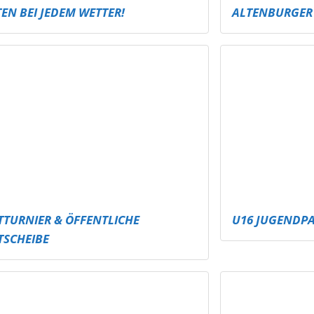
NEUE RUTSCHE
SCHMÖLLN – M
LANER SPEZI FÜR ALTENBURG!
CARE CORNER