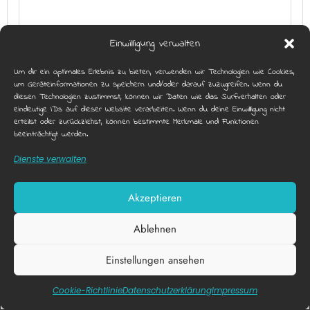
OFFENER NACHMITTAG IM RIFF – DEIN
Einwilligung verwalten
SPACE!
Um dir ein optimales Erlebnis zu bieten, verwenden wir Technologien wie Cookies,
um Geräteinformationen zu speichern und/oder darauf zuzugreifen. Wenn du
diesen Technologien zustimmst, können wir Daten wie das Surfverhalten oder
eindeutige IDs auf dieser Website verarbeiten. Wenn du deine Einwillligung nicht
erteilst oder zurückziehst, können bestimmte Merkmale und Funktionen
beeinträchtigt werden.
Dienste verwalten
Akzeptieren
Ablehnen
Einstellungen ansehen
TEENIE-PARTY – LIGHTS, MUSIC & VIBES!
Diese Webseite nutzt funktionale Cookies.
X
Akzeptieren
Datenschutzerklärung
Cookie-Richtlinie
Datenschutz­erklärung
Impressum