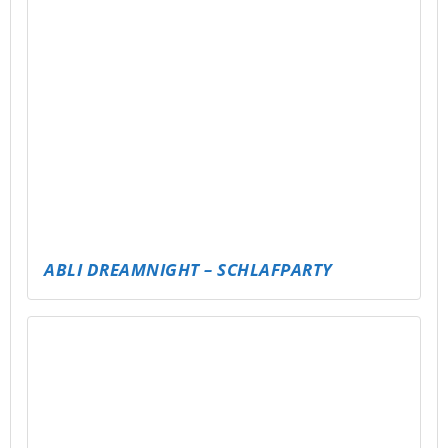
VOLLEYBALL CLASH – LET’S SERVE!
BASKETTBALLTURNIER