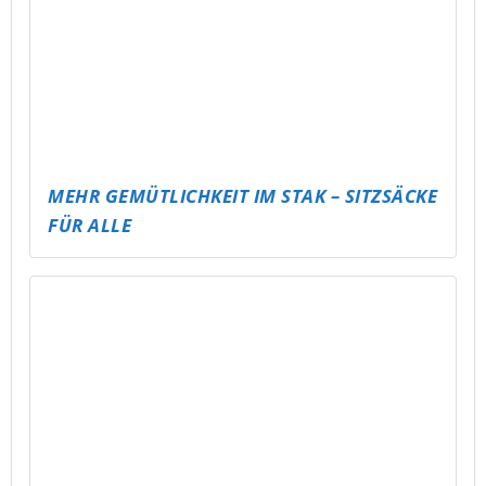
MAKE MUSIC TOGETHER
JÄHRLICHE BAUMPFLANZAKTION AM
MEUSELWITZER HAINBERGSEE
(UMSETZUNG DURCH 4. KLASSEN DER