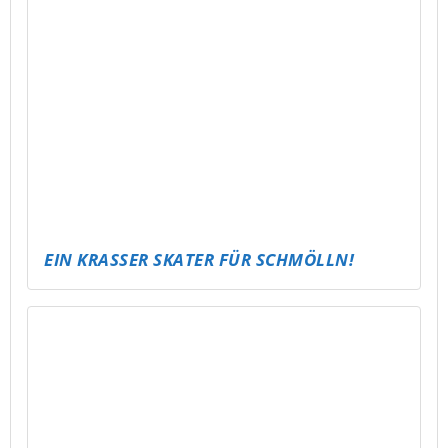
ABLI DREAMNIGHT – SCHLAFPARTY
KICKT ES! – ABLI FUSSBALLTURNIER FÜR A