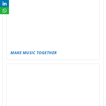
EIN KRASSER SKATER FÜR SCHMÖLLN!
NEUE BÄNKE FÜR SCHMÖLLN!