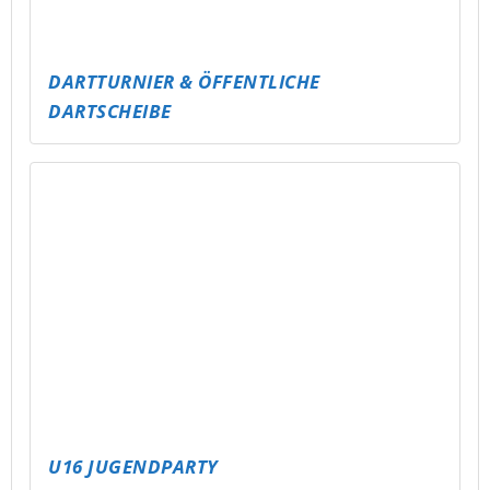
INDOOR PARK
MEHR GEMÜTLICHKEIT IM STAK – SITZSÄCKE
FÜR ALLE
NEUE RUTSCHE FÜR DAS FREIBAD
SCHMÖLLN – MEHR SPASS FÜR ALLE!