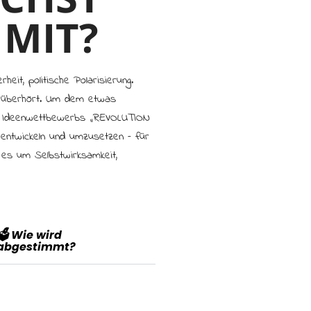
 MIT?
eit, politische Polarisierung.
t überhört. Um dem etwas
s Ideenwettbewerbs „R:EVOLUTION
 entwickeln und umzusetzen – für
t es um Selbstwirksamkeit,
🗳️ Wie wird
abgestimmt?