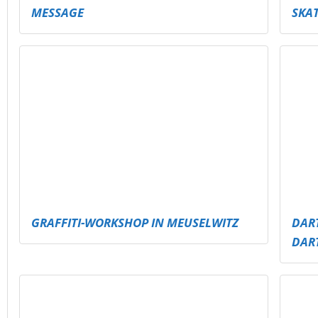
SKATEPARK SCHMÖLLN AUFFRISCHEN –
PAU
SICHERER, COOLER, KREATIVE