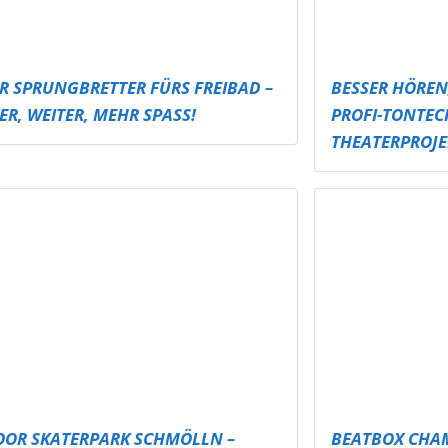
OOR SKATERPARK SCHMÖLLN –
BEATBOX CHA
EN BEI JEDEM WETTER!
ALTENBURGER
TTURNIER & ÖFFENTLICHE
U16 JUGENDP
TSCHEIBE
 GEMÜTLICHKEIT IM STAK –
SÄCKE FÜR ALLE