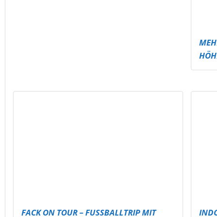
FACK ON TOUR – FUSSBALLTRIP MIT M
IND
ESSAGE
SKAT
GRAFFITI-WORKSHOP IN MEUSELWITZ
DAR
DAR
INDOOR PARK
MEHR
SITZ