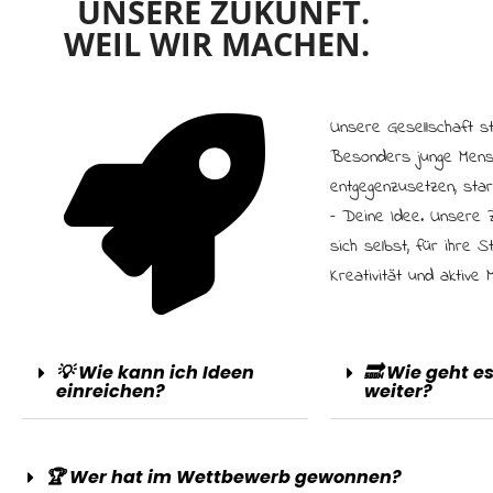
UNSERE ZUKUNFT.
WEIL WIR MACHEN.
Unsere Gesellschaft ste
Besonders junge Mens
entgegenzusetzen, sta
– Deine Idee. Unsere 
sich selbst, für ihre 
Kreativität und aktive M
💡 Wie kann ich Ideen
🔜 Wie geht e
einreichen?
weiter?
🏆 Wer hat im Wettbewerb gewonnen?