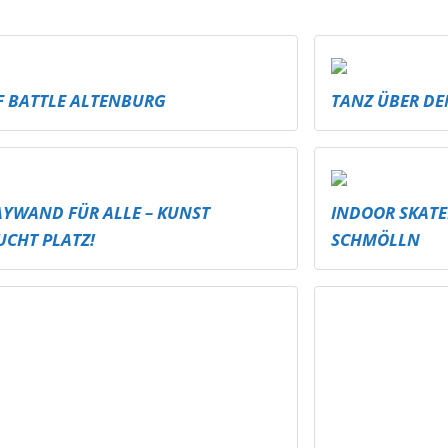
F BATTLE ALTENBURG
TANZ ÜBER DE
AYWAND FÜR ALLE – KUNST
INDOOR SKATE
UCHT PLATZ!
SCHMÖLLN
R SPRUNGBRETTER FÜRS FREIBAD –
BESSER HÖREN,
R, WEITER, MEHR SPASS!
PROFI-TONTEC
THEATERPROJE