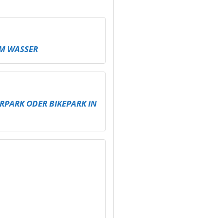
M WASSER
RPARK ODER BIKEPARK IN
 BESSER SPIELEN –
HNIK FÜR
KTE IN ALTENBURG