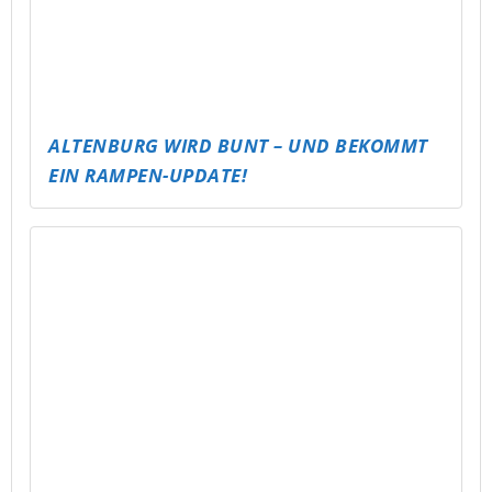
KICKT ES! – ABLI FUSSBALLTURNIER FÜR A
LLE