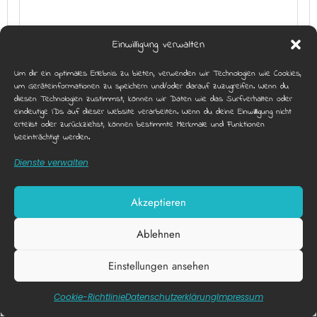
Einwilligung verwalten
SCHATZ IM POOL
Um dir ein optimales Erlebnis zu bieten, verwenden wir Technologien wie Cookies,
um Geräteinformationen zu speichern und/oder darauf zuzugreifen. Wenn du
diesen Technologien zustimmst, können wir Daten wie das Surfverhalten oder
eindeutige IDs auf dieser Website verarbeiten. Wenn du deine Einwillligung nicht
erteilst oder zurückziehst, können bestimmte Merkmale und Funktionen
beeinträchtigt werden.
Dienste verwalten
Akzeptieren
Ablehnen
Einstellungen ansehen
Diese Webseite nutzt funktionale Cookies.
X
SPIELEABEND MIT VERSCHIEDENEN
Akzeptieren
Datenschutzerklärung
Cookie-Richtlinie
Datenschutz­erklärung
Impressum
SPIELEN