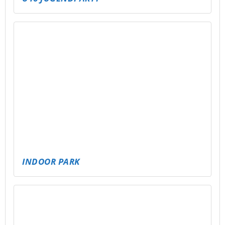
INDOOR PARK
MEHR GEMÜTLICHKEIT IM STAK – SITZSÄCKE
FÜR ALLE
NEUE RUTSCHE FÜR DAS FREIBAD
SCHMÖLLN – MEHR SPASS FÜR ALLE!