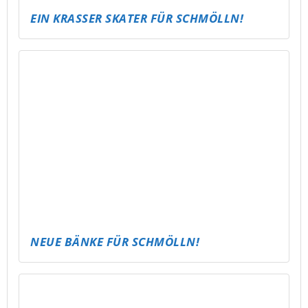
PARTY TO GO – JUGENDWEIHE & 18.
GEBURTSTAGE FEIERN WIE NIE ZUVOR!
ALTENBURG WIRD BUNT – UND BEKOMMT
EIN RAMPEN-UPDATE!