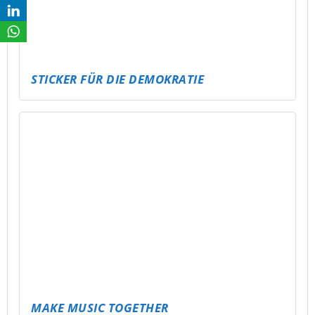
JÄHRLICHE BAUMPFLANZAKTION AM
MEUSELWITZER HAINBERGSEE
(UMSETZUNG DURCH 4. KLASSEN DER
GRUNDSCHULE MEUSELWITZ)