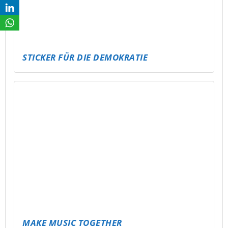
PARTY TO GO – JUGENDWEIHE & 18.
GEBURTSTAGE FEIERN WIE NIE ZUVOR!