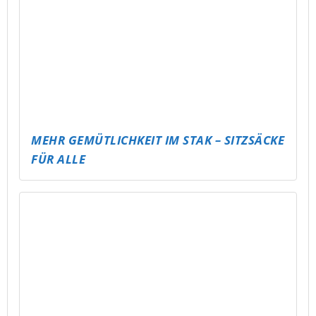
SKATEPARK SCHMÖLLN AUFFRISCHEN –
SICHERER, COOLER, KREATIVE
PAULANER SPEZI FÜR ALTENBURG!
CARE CORNER
STICKER FÜR DIE DEMOKRATIE