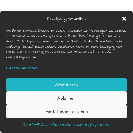
Einwilligung verwalten
Um dir ein optimales Erlebnis zu bieten, verwenden wir Technologien wie Cookies,
um Geräteinformationen zu speichern und/oder darauf zuzugreifen. Wenn du
diesen Technologien zustimmst, können wir Daten wie das Surfverhalten oder
eindeutige IDs auf dieser Website verarbeiten. Wenn du deine Einwillligung nicht
erteilst oder zurückziehst, können bestimmte Merkmale und Funktionen
beeinträchtigt werden.
Dienste verwalten
Akzeptieren
URBAN VOLLEYBALL CLASH AM
SKATERPLATZ!
Ablehnen
Einstellungen ansehen
Diese Webseite nutzt funktionale Cookies.
X
Akzeptieren
Datenschutzerklärung
Cookie-Richtlinie
Datenschutz­erklärung
Impressum