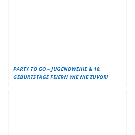
VOLLEYBALL CLASH – LET’S SERVE!