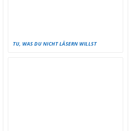
KICKT ES! – ABLI FUSSBALLTURNIER FÜR A
LLE
PUBG – ABLI MOBILE TOURNAMENT