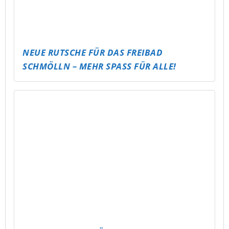
MAKE MUSIC TOGETHER
JÄHRLICHE BAUMPFLANZAKTION AM
MEUSELWITZER HAINBERGSEE
(UMSETZUNG DURCH 4. KLASSEN DER
GRUNDSCHULE MEUSELWITZ)
GLÜCKSBRUNNEN