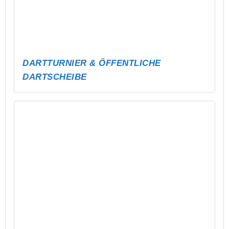
PAULANER SPEZI FÜR ALTENBURG!
CARE CORNER
STICKER FÜR DIE DEMOKRATIE
MAKE MUSIC TOGETHER