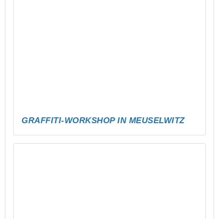
MEHR GEMÜTLICHKEIT IM STAK –
SITZSÄCKE FÜR ALLE
NEUE RUTSCHE FÜR DAS FREIBAD
SCHMÖLLN – MEHR SPASS FÜR ALLE!
SKATEPARK SCHMÖLLN AUFFRISCHEN –
SICHERER, COOLER, KREATIVE