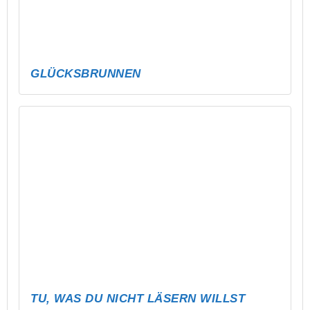
KICKT ES! – ABLI FUSSBALLTURNIER F
ÜR ALLE