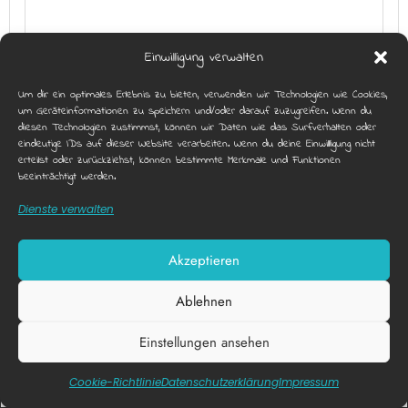
WALDSUCHER – DIE GROSSE S
Einwilligung verwalten
CHATZSUCHE IN WALD
Um dir ein optimales Erlebnis zu bieten, verwenden wir Technologien wie Cookies,
um Geräteinformationen zu speichern und/oder darauf zuzugreifen. Wenn du
diesen Technologien zustimmst, können wir Daten wie das Surfverhalten oder
eindeutige IDs auf dieser Website verarbeiten. Wenn du deine Einwillligung nicht
erteilst oder zurückziehst, können bestimmte Merkmale und Funktionen
beeinträchtigt werden.
Dienste verwalten
Akzeptieren
Ablehnen
Einstellungen ansehen
Diese Webseite nutzt funktionale Cookies.
X
OFFENER NACHMITTAG IM RIFF – DEIN
Akzeptieren
Datenschutzerklärung
SPACE!
Cookie-Richtlinie
Datenschutz­erklärung
Impressum