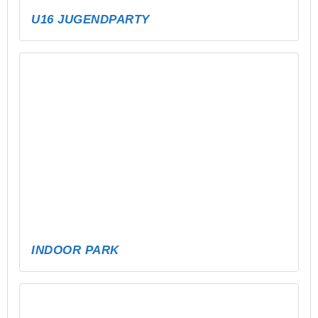
JÄHRLICHE BAUMPFLANZAKTION AM
MEUSELWITZER HAINBERGSEE
(UMSETZUNG DURCH 4. KLASSEN DER
GRUNDSCHULE MEUSELWITZ)