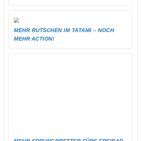
MEHR RUTSCHEN IM TATAMI – NOCH
MEHR ACTION!
MEHR SPRUNGBRETTER FÜRS FREIBAD
– HÖHER, WEITER, MEHR SPASS!
BESSER HÖREN, BESSER SPIELEN –
PROFI-TONTECHNIK FÜR
THEATERPROJEKTE IN ALTENBURG