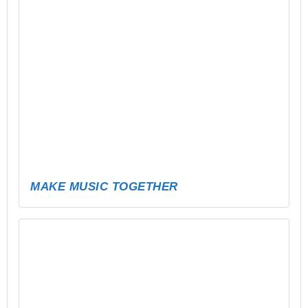
PARTY TO GO – JUGENDWEIHE & 18.
GEBURTSTAGE FEIERN WIE NIE ZUVOR!