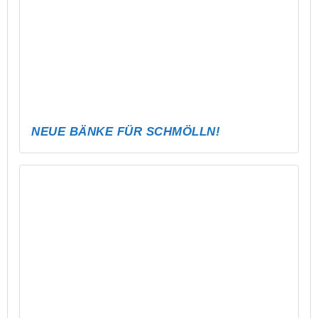
ABLI SEECAMP – SCHLAFSACK &
STERNENHIMMEL
VOLLEYBALL CLASH – LET’S SERVE!