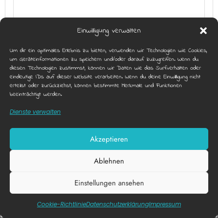
Einwilligung verwalten
SCHATZ IM POOL
Um dir ein optimales Erlebnis zu bieten, verwenden wir Technologien wie Cookies,
um Geräteinformationen zu speichern und/oder darauf zuzugreifen. Wenn du
diesen Technologien zustimmst, können wir Daten wie das Surfverhalten oder
eindeutige IDs auf dieser Website verarbeiten. Wenn du deine Einwillligung nicht
erteilst oder zurückziehst, können bestimmte Merkmale und Funktionen
beeinträchtigt werden.
Dienste verwalten
Akzeptieren
Ablehnen
Einstellungen ansehen
Diese Webseite nutzt funktionale Cookies.
X
SPIELEABEND MIT VERSCHIEDENEN
Akzeptieren
Datenschutzerklärung
Cookie-Richtlinie
Datenschutz­erklärung
Impressum
SPIELEN