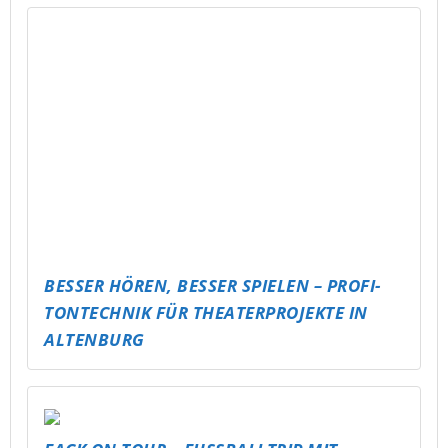
BESSER HÖREN, BESSER SPIELEN – PROFI-
TONTECHNIK FÜR THEATERPROJEKTE IN
ALTENBURG
FACK ON TOUR – FUSSBALLTRIP MIT M
ESSAGE
INDOOR SKATERPARK SCHMÖLLN – SKATEN
BEI JEDEM WETTER!