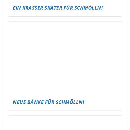
PARTY TO GO – JUGENDWEIHE & 18.
GEBURTSTAGE FEIERN WIE NIE ZUVOR!
ALTENBURG WIRD BUNT – UND BEKOMMT
EIN RAMPEN-UPDATE!