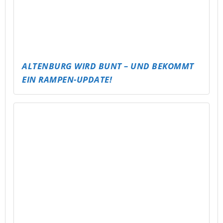
KICKT ES! – ABLI FUSSBALLTURNIER FÜR A
LLE