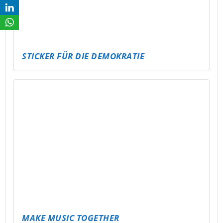
JÄHRLICHE BAUMPFLANZAKTION AM
MEUSELWITZER HAINBERGSEE
(UMSETZUNG DURCH 4. KLASSEN DER
GRUNDSCHULE MEUSELWITZ)