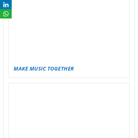
PARTY TO GO – JUGENDWEIHE & 18.
GEBURTSTAGE FEIERN WIE NIE ZUVOR!