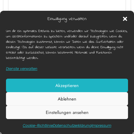
Einwilligung verwalten
URBAN VOLLEYBALL CLASH AM
SKATERPLATZ!
Um dir ein optimales Erlebnis zu bieten, verwenden wir Technologien wie Cookies,
um Geräteinformationen zu speichern und/oder darauf zuzugreifen. Wenn du
diesen Technologien zustimmst, können wir Daten wie das Surfverhalten oder
eindeutige IDs auf dieser Website verarbeiten. Wenn du deine Einwillligung nicht
erteilst oder zurückziehst, können bestimmte Merkmale und Funktionen
beeinträchtigt werden.
Dienste verwalten
Akzeptieren
Ablehnen
Einstellungen ansehen
Diese Webseite nutzt funktionale Cookies.
X
Akzeptieren
Datenschutzerklärung
Cookie-Richtlinie
Datenschutz­erklärung
Impressum
PARKLAUF-CHALLENGE – ZEIG, WAS IN DIR