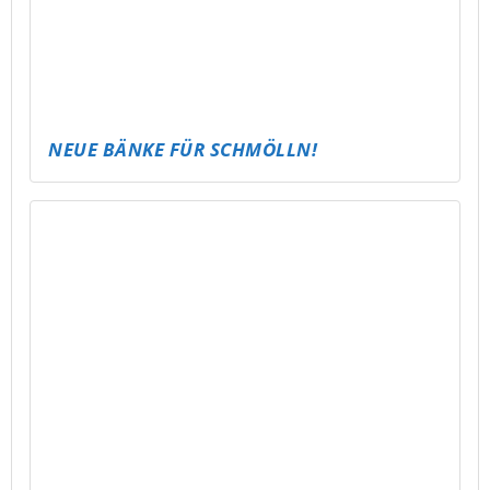
ABLI SEECAMP – SCHLAFSACK &
STERNENHIMMEL
VOLLEYBALL CLASH – LET’S SERVE!