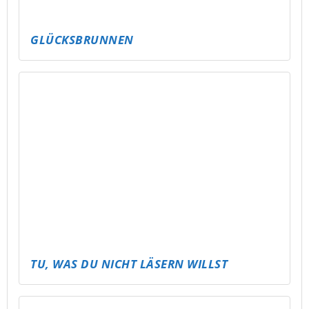
KICKT ES! – ABLI FUSSBALLTURNIER FÜR A
LLE