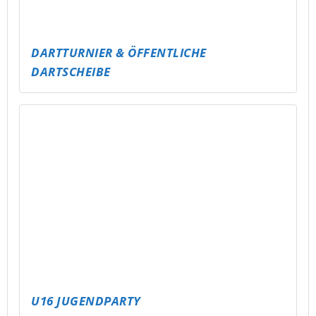
INDOOR PARK
MEHR GEMÜTLICHKEIT IM STAK – SITZSÄCKE
FÜR ALLE
NEUE RUTSCHE FÜR DAS FREIBAD
SCHMÖLLN – MEHR SPASS FÜR ALLE!