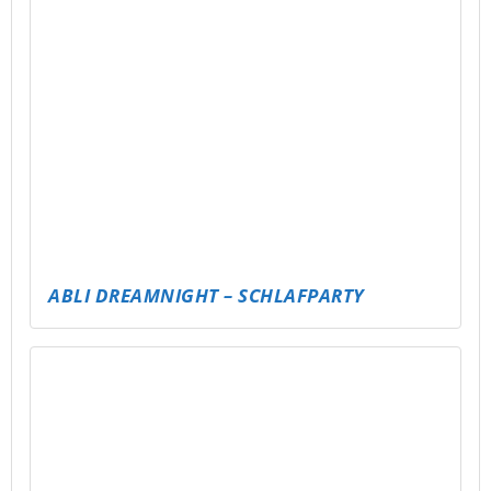
LÄNDER-RATEN – DIE WELTREISE IM KOPF