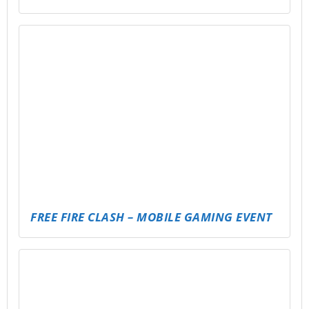
TEENIE-PARTY – LIGHTS, MUSIC & VIBES!